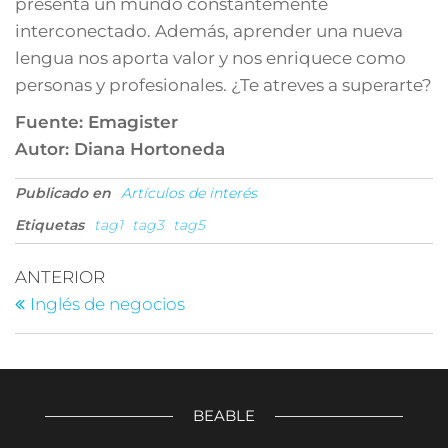
presenta un mundo constantemente
interconectado. Además, aprender una nueva
lengua nos aporta valor y nos enriquece como
personas y profesionales. ¿Te atreves a superarte?
Fuente: Emagister
Autor: Diana Hortoneda
Publicado en
Artículos de interés
Etiquetas
tag1
tag3
tag5
Navegación
Entrada
ANTERIOR
anterior
de
Inglés de negocios
entradas
BEABLE