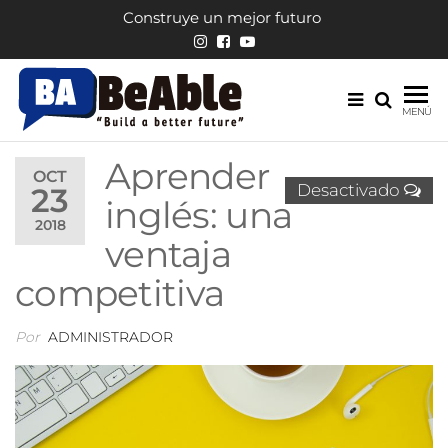
Saltar
Construye un mejor futuro
al
contenido
English
Escuela
MENÚ
de
BeAble
inglés
Aprender
OCT
Desactivado
23
inglés: una
2018
ventaja
competitiva
Por
ADMINISTRADOR