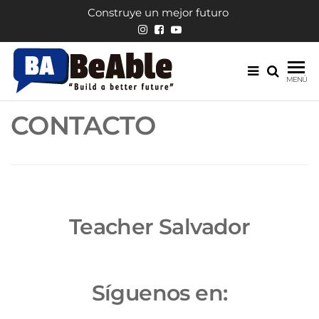
Saltar
Construye un mejor futuro
al
contenido
English
Escuela
MENÚ
de
BeAble
inglés
CONTACTO
Teacher Salvador
Síguenos en: