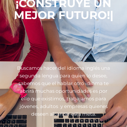
¡CONSTRUYE UN
MEJOR FUTURO!
|
Buscamos hacer del idioma inglés una
segunda lengua para quien lo desee,
sabemos que el hablar otro idioma te
abrirá muchas oportunidades es por
ello que existimos, trabajamos para
jóvenes, adultos y empresas quienes
deseen alcanzar esta meta.