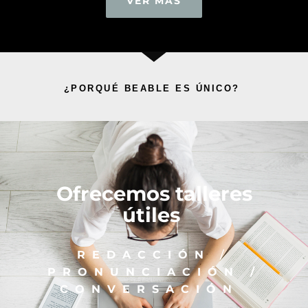
VER MÁS
¿PORQUÉ BEABLE ES
ÚNICO
?
Ofrecemos talleres
útiles
REDACCIÓN
/
PRONUNCIACIÓN /
CONVERSACIÓN