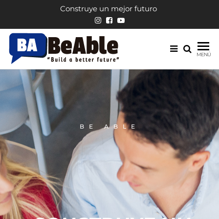
Construye un mejor futuro
English
Escuela
MENÚ
de
BeAble
inglés
BE ABLE