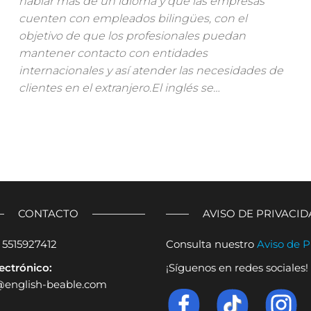
hablar más de un idioma y que las empresas
cuenten con empleados bilingües, con el
objetivo de que los profesionales puedan
mantener contacto con entidades
internacionales y así atender las necesidades de
clientes en el extranjero.El inglés se…
CONTACTO
AVISO DE PRIVACI
5515927412
Consulta nuestro
Aviso de P
ectrónico:
¡Síguenos en redes sociales!
@english-beable.com