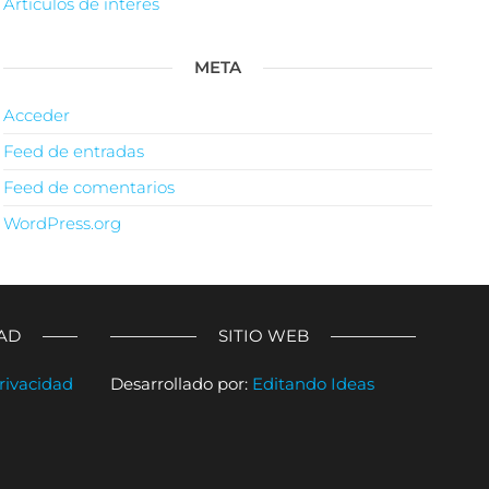
Artículos de interés
META
Acceder
Feed de entradas
Feed de comentarios
WordPress.org
DAD
SITIO WEB
rivacidad
Desarrollado por:
Editando Ideas