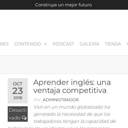
Construye un mejor futuro
ERES
CONTENIDO
PODCAST
GALERÍA
TIENDA
Aprender inglés: una
OCT
23
ventaja competitiva
2018
Por
ADMINISTRADOR
Vivir en un mundo globalizado ha
Desacti
generado la necesidad de que los
vado
trabajadores tengan la capacidad de